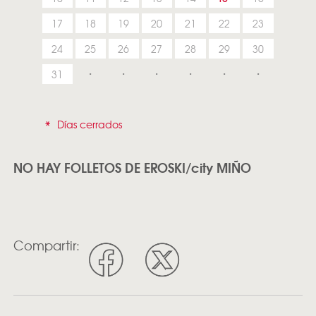
17
18
19
20
21
22
23
24
25
26
27
28
29
30
31
*
Días cerrados
NO HAY FOLLETOS DE EROSKI/city MIÑO
Compartir: