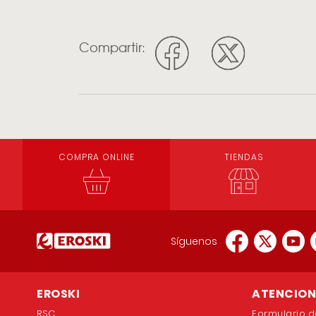
Compartir:
COMPRA ONLINE
TIENDAS
Síguenos
EROSKI
ATENCION 
RSC
Formulario d