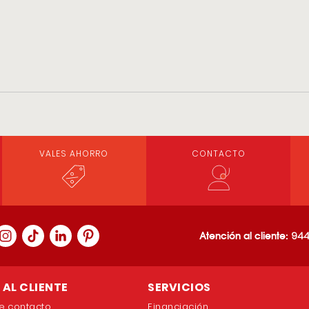
VALES AHORRO
CONTACTO
Atención al cliente:
944
AL CLIENTE
SERVICIOS
e contacto
Financiación