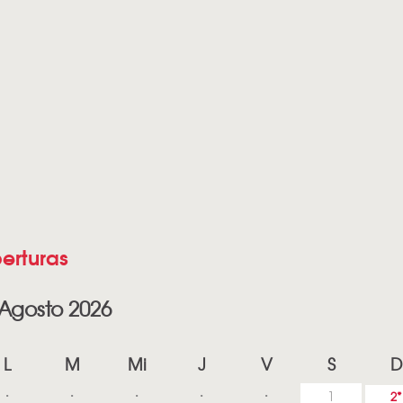
erturas
Agosto 2026
L
M
Mi
J
V
S
D
1
2