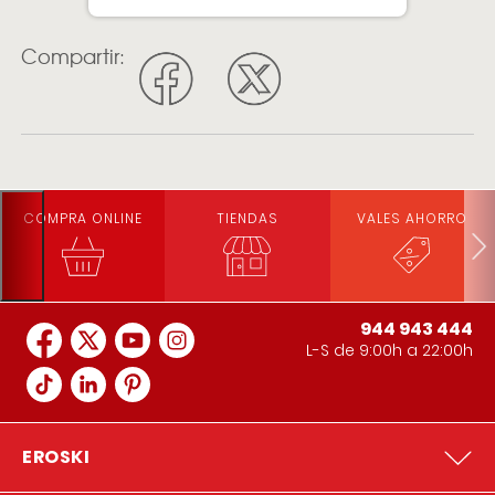
Compartir:
COMPRA ONLINE
TIENDAS
VALES AHORRO
944 943 444
L-S de 9:00h a 22:00h
EROSKI