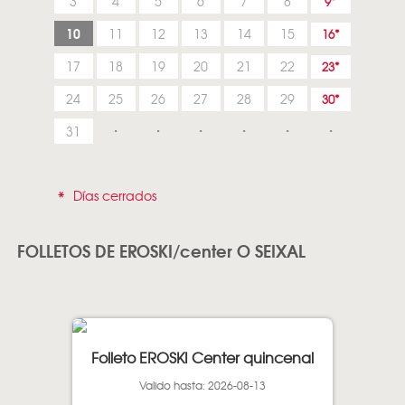
3
4
5
6
7
8
9
10
11
12
13
14
15
16
17
18
19
20
21
22
23
24
25
26
27
28
29
30
31
*
Días cerrados
FOLLETOS DE EROSKI/center O SEIXAL
Folleto EROSKI Center quincenal
Valido hasta: 2026-08-13