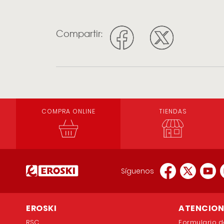
Compartir:
COMPRA ONLINE
TIENDAS
Síguenos
EROSKI
ATENCION 
RSC
Formulario d