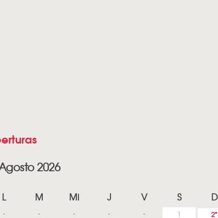
erturas
Agosto 2026
L
M
Mi
J
V
S
D
1
2