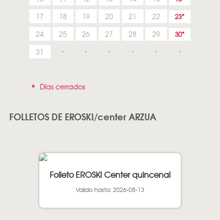
17
18
19
20
21
22
23
24
25
26
27
28
29
30
31
*
Días cerrados
FOLLETOS DE EROSKI/center ARZUA
Folleto EROSKI Center quincenal
Valido hasta: 2026-08-13