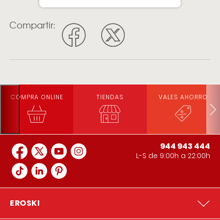
Compartir:
COMPRA ONLINE
TIENDAS
VALES AHORRO
944 943 444
L-S de 9:00h a 22:00h
EROSKI