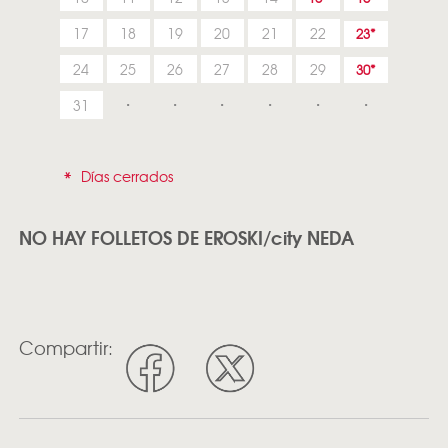
17
18
19
20
21
22
23
24
25
26
27
28
29
30
31
*
Días cerrados
NO HAY FOLLETOS DE EROSKI/city NEDA
Compartir: