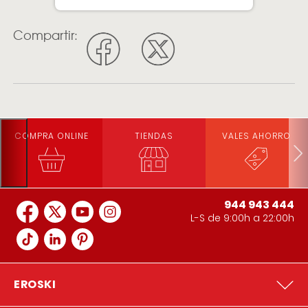
Compartir:
COMPRA ONLINE
TIENDAS
VALES AHORRO
944 943 444
L-S de 9:00h a 22:00h
EROSKI