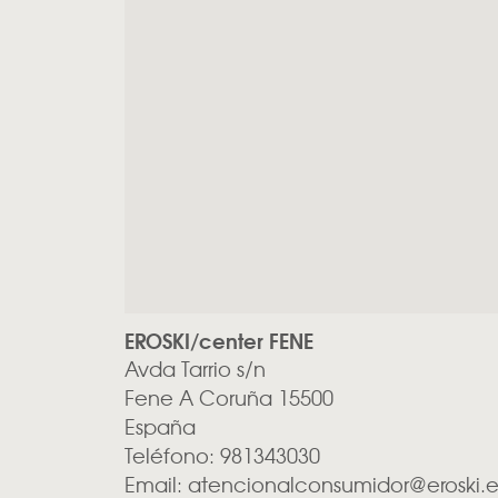
EROSKI/center FENE
Avda Tarrio s/n
Fene
A Coruña
15500
España
Teléfono:
981343030
Email:
atencionalconsumidor@eroski.e