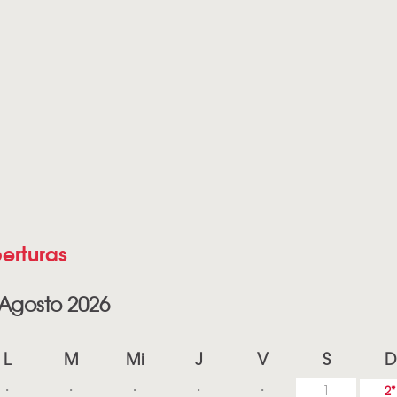
erturas
Agosto 2026
L
M
Mi
J
V
S
D
1
2