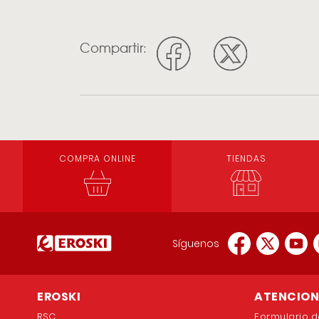
Compartir:
COMPRA ONLINE
TIENDAS
Síguenos
EROSKI
ATENCION 
RSC
Formulario d