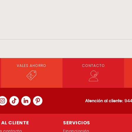
VALES AHORRO
CONTACTO
Atención al cliente:
944
AL CLIENTE
SERVICIOS
e contacto
Financiación