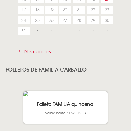
17
18
19
20
21
22
23
24
25
26
27
28
29
30
31
*
Días cerrados
FOLLETOS DE FAMILIA CARBALLO
Folleto FAMILIA quincenal
Valido hasta: 2026-08-13