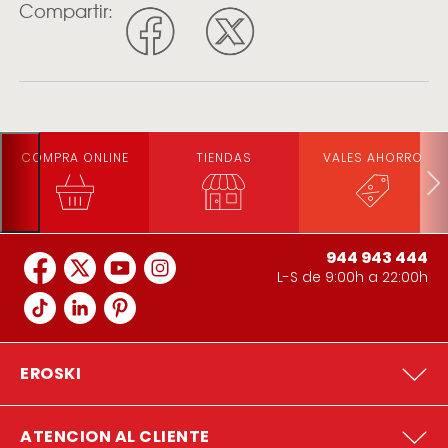
Compartir:
COMPRA ONLINE
TIENDAS
VALES AHORRO
944 943 444
L-S de 9:00h a 22:00h
EROSKI
ATENCION AL CLIENTE