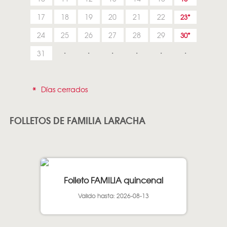
17
18
19
20
21
22
23
24
25
26
27
28
29
30
31
*
Días cerrados
FOLLETOS DE FAMILIA LARACHA
Folleto FAMILIA quincenal
Valido hasta: 2026-08-13