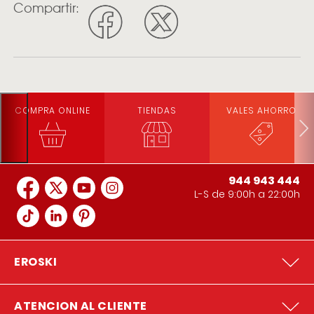
Compartir:
COMPRA ONLINE
TIENDAS
VALES AHORRO
944 943 444
L-S de 9:00h a 22:00h
EROSKI
ATENCION AL CLIENTE