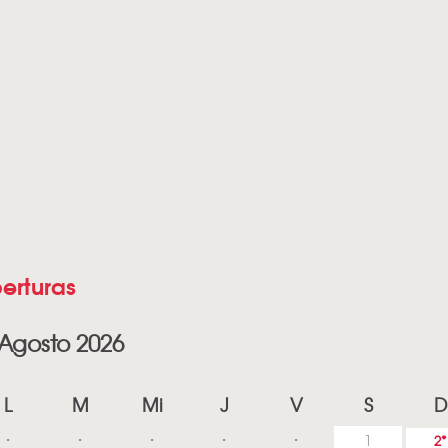
erturas
Agosto 2026
L
M
Mi
J
V
S
D
1
2