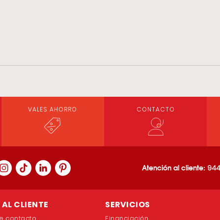
VALES AHORRO
CONTACTO
Atención al cliente:
944
AL CLIENTE
SERVICIOS
e contacto
Financiación