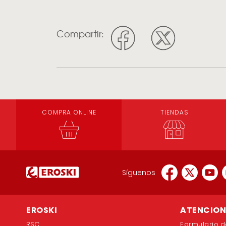
Compartir:
COMPRA ONLINE
TIENDAS
Síguenos
EROSKI
ATENCION 
RSC
Formulario d