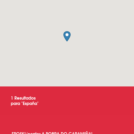
1
Resultados
para "
España
"
EROSKI/center A POBRA DO CARAMIÑAL