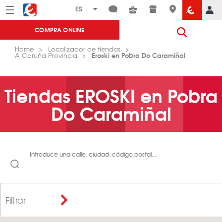
Menú
Eroski
COMPRA ONLINE
Home
Localizador de tiendas
Eroski en Pobra Do Caramiñal
A Coruña Provincia
Tiendas EROSKI en Pobra
Do Caramiñal
Introduce una calle, ciudad, código postal...