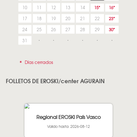
10
11
12
13
14
15
16
17
18
19
20
21
22
23
24
25
26
27
28
29
30
31
*
Días cerrados
FOLLETOS DE EROSKI/center AGURAIN
Regional EROSKI País Vasco
Valido hasta: 2026-08-12