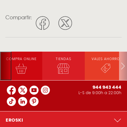
Compartir:
COMPRA ONLINE
TIENDAS
VALES AHORRO
944 943 444
L-S de 9:00h a 22:00h
EROSKI