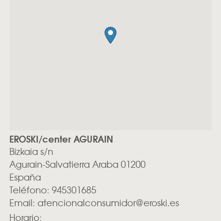
EROSKI/center AGURAIN
Bizkaia s/n
Agurain-Salvatierra
Araba
01200
España
Teléfono:
945301685
Email:
atencionalconsumidor@eroski.es
Horario: