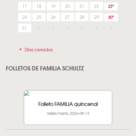
17
18
19
20
21
22
23
24
25
26
27
28
29
30
31
*
Días cerrados
FOLLETOS DE FAMILIA SCHULTZ
Folleto FAMILIA quincenal
Valido hasta: 2026-08-13