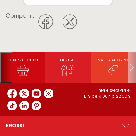
Compartir:
COMPRA ONLINE
TIENDAS
VALES AHORRO
944 943 444
L-S de 9:00h a 22:00h
EROSKI