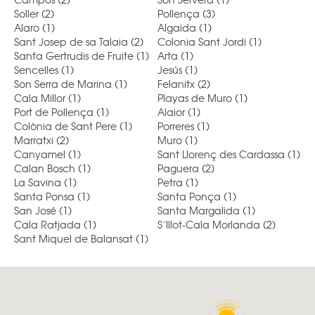
Soller
(2)
Pollença
(3)
Alaro
(1)
Algaida
(1)
Sant Josep de sa Talaia
(2)
Colonia Sant Jordi
(1)
Santa Gertrudis de Fruite
(1)
Arta
(1)
Sencelles
(1)
Jesús
(1)
Son Serra de Marina
(1)
Felanitx
(2)
Cala Millor
(1)
Playas de Muro
(1)
Port de Pollença
(1)
Alaior
(1)
Colònia de Sant Pere
(1)
Porreres
(1)
Marratxi
(2)
Muro
(1)
Canyamel
(1)
Sant Llorenç des Cardassa
(1)
Calan Bosch
(1)
Paguera
(2)
La Savina
(1)
Petra
(1)
Santa Ponsa
(1)
Santa Ponça
(1)
San José
(1)
Santa Margalida
(1)
Cala Ratjada
(1)
S´Illot-Cala Morlanda
(2)
Sant Miquel de Balansat
(1)