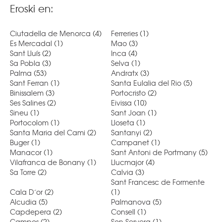
Eroski en:
Ciutadella de Menorca
(4)
Ferreries
(1)
Es Mercadal
(1)
Mao
(3)
Sant Lluís
(2)
Inca
(4)
Sa Pobla
(3)
Selva
(1)
Palma
(53)
Andratx
(3)
Sant Ferran
(1)
Santa Eulalia del Rio
(5)
Binissalem
(3)
Portocristo
(2)
Ses Salines
(2)
Eivissa
(10)
Sineu
(1)
Sant Joan
(1)
Portocolom
(1)
Lloseta
(1)
Santa Maria del Cami
(2)
Santanyi
(2)
Buger
(1)
Campanet
(1)
Manacor
(1)
Sant Antoni de Portmany
(5)
Vilafranca de Bonany
(1)
Llucmajor
(4)
Sa Torre
(2)
Calvia
(3)
Sant Francesc de Formente
Cala D´or
(2)
(1)
Alcudia
(5)
Palmanova
(5)
Capdepera
(2)
Consell
(1)
Campos
(2)
Son Servera
(1)