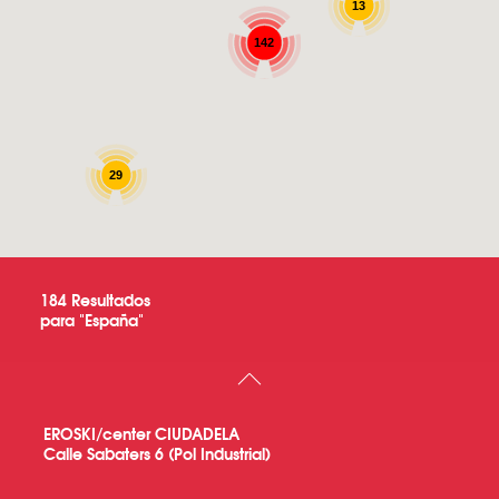
13
142
29
184
Resultados
para "
España
"
EROSKI/center CIUDADELA
Calle Sabaters 6 (Pol Industrial)