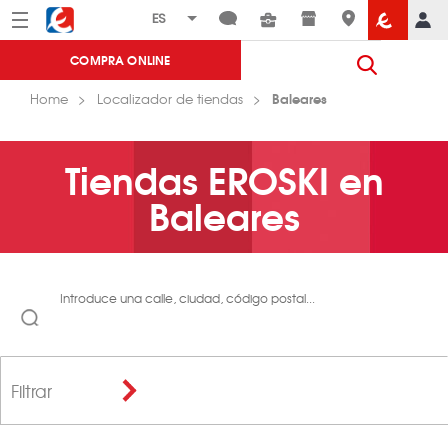
Menú
Eroski
COMPRA ONLINE
Baleares
Home
Localizador de tiendas
Tiendas EROSKI en
Baleares
Introduce una calle, ciudad, código postal...