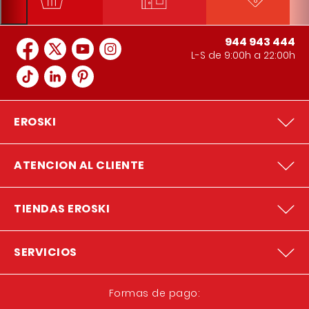
EROSKI/center INCA IV – NORTE
Via Ronda norte carretera Alcudia s/n
944 943 444
L-S de 9:00h a 22:00h
EROSKI/center SA POBLA II
Ronda Nord s/n Esquina Ctra Pollen
APROP SELVA
EROSKI
Carretera Lluc 45
ATENCION AL CLIENTE
APROP SON FERRIOL
Duque de Rubi 5
TIENDAS EROSKI
APROP PTO ANDRATX
Calle Levante 26
SERVICIOS
Formas de pago:
APROP FORMENTERA