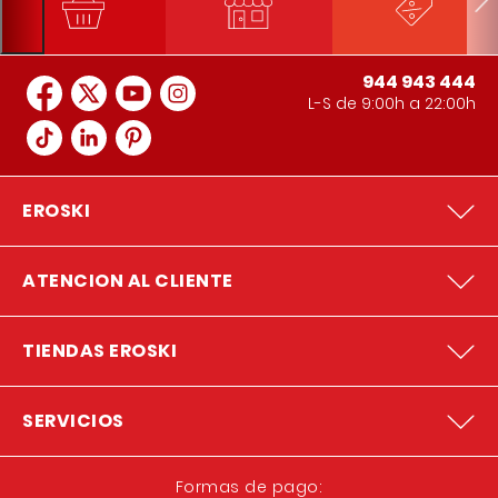
944 943 444
L-S de 9:00h a 22:00h
EROSKI
ATENCION AL CLIENTE
TIENDAS EROSKI
SERVICIOS
Formas de pago: