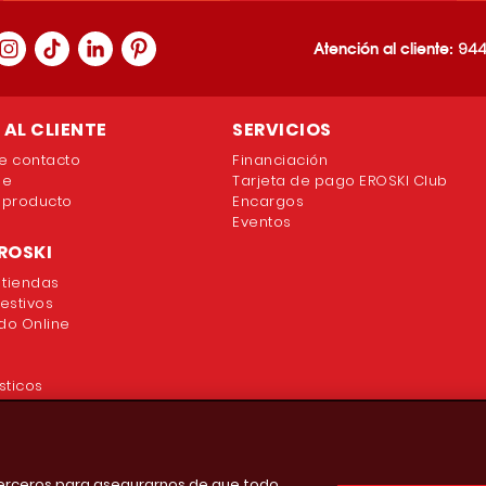
Atención al cliente:
944
AL CLIENTE
SERVICIOS
e contacto
Financiación
ne
Tarjeta de pago EROSKI Club
 producto
Encargos
Eventos
ROSKI
 tiendas
festivos
o Online
sticos
 terceros para asegurarnos de que todo