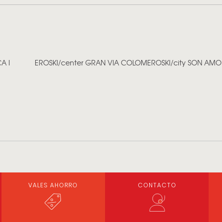
A I
EROSKI/center GRAN VIA COLOM
EROSKI/city SON AM
VALES AHORRO
CONTACTO