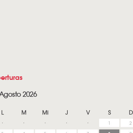
erturas
Agosto 2026
L
M
Mi
J
V
S
D
1
2