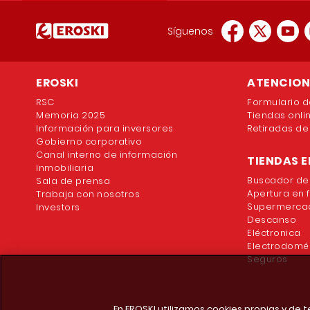
Síguenos
EROSKI
ATENCION 
RSC
Formulario d
Memoria 2025
Tiendas onli
Información para inversores
Retiradas de
Gobierno corporativo
Canal interno de información
TIENDAS E
Inmobiliaria
Buscador de
Sala de prensa
Apertura en 
Trabaja con nosotros
Supermercad
Investors
Descanso
Eléctronica
Electrodomé
Seguros
En EROSKI utilizamos cookies propias y de