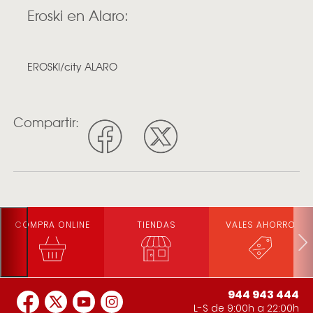
Eroski en Alaro:
EROSKI/city ALARO
Compartir:
COMPRA ONLINE
TIENDAS
VALES AHORRO
944 943 444
L-S de 9:00h a 22:00h