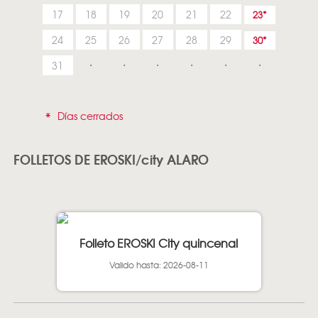
17
18
19
20
21
22
23
24
25
26
27
28
29
30
31
*
Días cerrados
FOLLETOS DE EROSKI/city ALARO
Folleto EROSKI City quincenal
Valido hasta: 2026-08-11