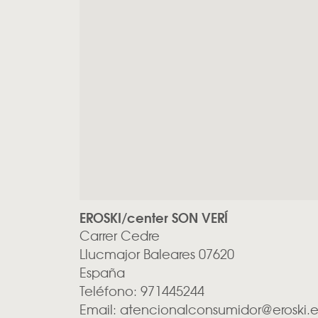
EROSKI/center SON VERÍ
Carrer Cedre
Llucmajor
Baleares
07620
España
Teléfono:
971445244
Email:
atencionalconsumidor@eroski.e