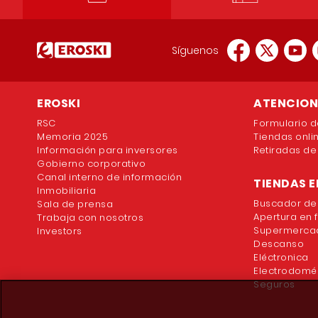
Síguenos
EROSKI
ATENCION 
RSC
Formulario d
Memoria 2025
Tiendas onli
Información para inversores
Retiradas de
Gobierno corporativo
Canal interno de información
TIENDAS E
Inmobiliaria
Buscador de
Sala de prensa
Apertura en 
Trabaja con nosotros
Supermercad
Investors
Descanso
Eléctronica
Electrodomé
Seguros