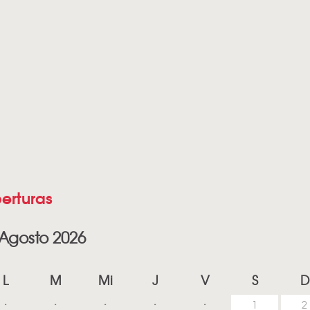
erturas
Agosto 2026
L
M
Mi
J
V
S
D
1
2