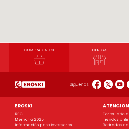
COMPRA ONLINE
TIENDAS
Síguenos
EROSKI
ATENCION 
RSC
Formulario d
Memoria 2025
Tiendas onli
Información para inversores
Retiradas de