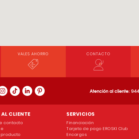
VALES AHORRO
CONTACTO
Atención al cliente:
944
AL CLIENTE
SERVICIOS
e contacto
Financiación
ne
Tarjeta de pago EROSKI Club
 producto
Encargos