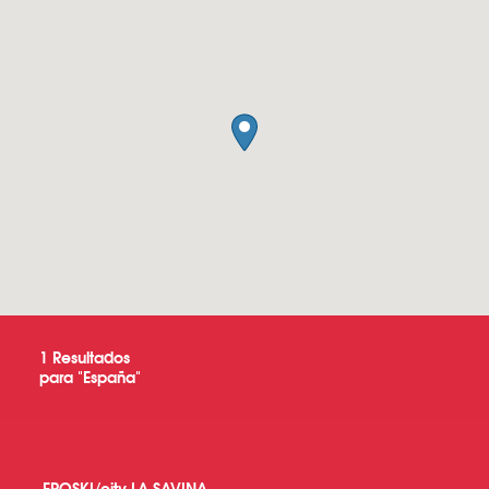
1
Resultados
para "
España
"
EROSKI/city LA SAVINA