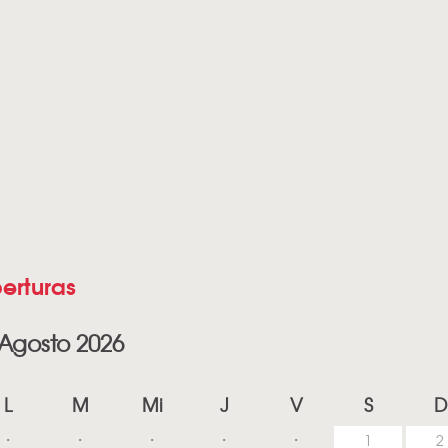
erturas
Agosto 2026
L
M
Mi
J
V
S
D
1
2