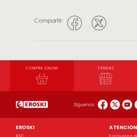
Compartir:
COMPRA ONLINE
TIENDAS
Síguenos
EROSKI
ATENCION 
RSC
Formulario d