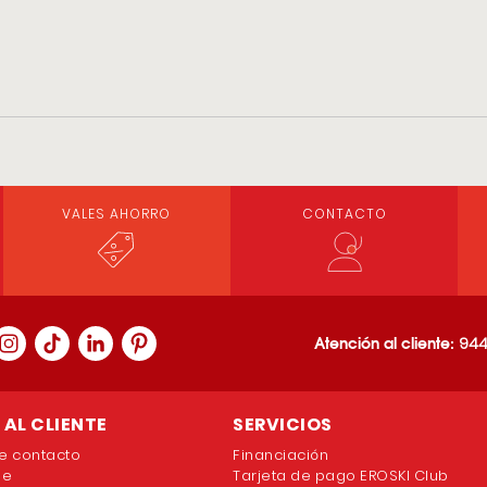
VALES AHORRO
CONTACTO
Atención al cliente:
944
AL CLIENTE
SERVICIOS
e contacto
Financiación
ne
Tarjeta de pago EROSKI Club