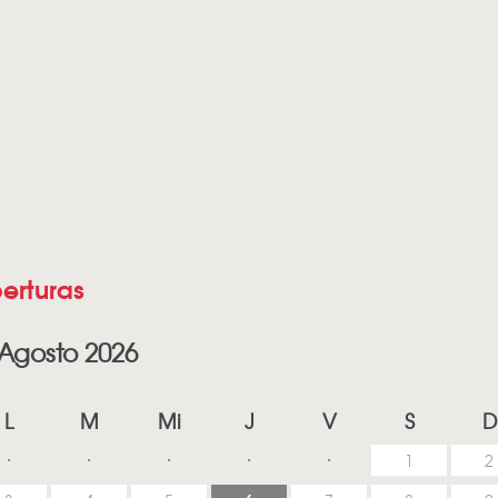
erturas
Agosto 2026
L
M
Mi
J
V
S
D
1
2