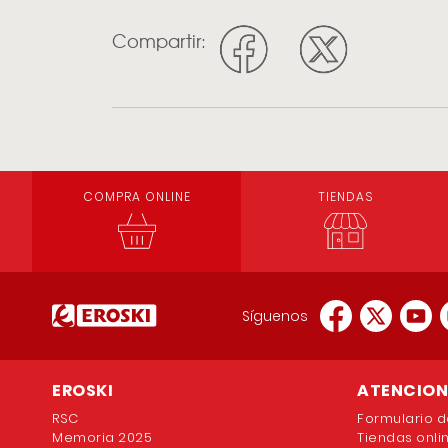
Compartir:
COMPRA ONLINE
TIENDAS
Síguenos
EROSKI
ATENCION 
RSC
Formulario d
Memoria 2025
Tiendas onli