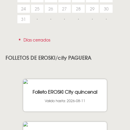
24
25
26
27
28
29
30
31
*
Días cerrados
FOLLETOS DE EROSKI/city PAGUERA
Folleto EROSKI City quincenal
Valido hasta: 2026-08-11