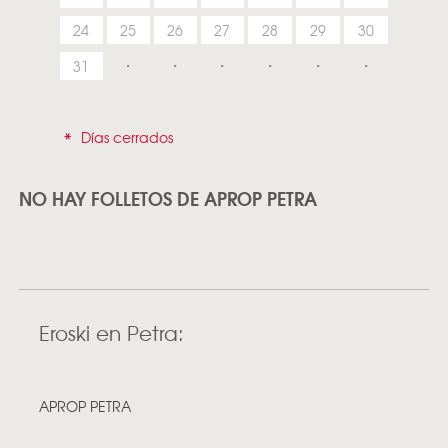
24
25
26
27
28
29
30
31
*
Días cerrados
NO HAY FOLLETOS DE APROP PETRA
Eroski en Petra:
APROP PETRA