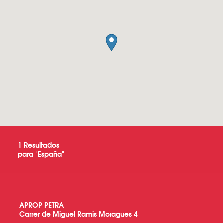
1
Resultados
para "
España
"
APROP PETRA
Carrer de Miguel Ramis Moragues 4