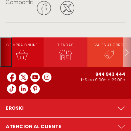
Compartir:
COMPRA ONLINE
TIENDAS
VALES AHORRO
944 943 444
L-S de 9:00h a 22:00h
EROSKI
ATENCION AL CLIENTE