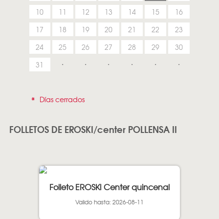
10
11
12
13
14
15
16
17
18
19
20
21
22
23
24
25
26
27
28
29
30
31
*
Días cerrados
FOLLETOS DE EROSKI/center POLLENSA II
Folleto EROSKI Center quincenal
Valido hasta: 2026-08-11