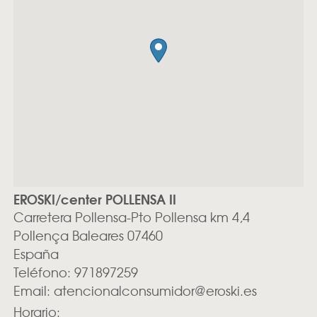
EROSKI/center POLLENSA II
Carretera Pollensa-Pto Pollensa km 4,4
Pollença
Baleares
07460
España
Teléfono:
971897259
Email:
atencionalconsumidor@eroski.es
Horario: