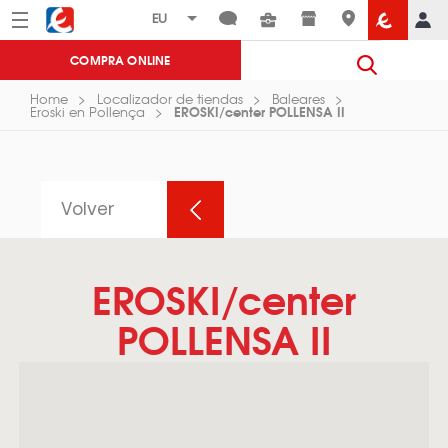
Menú
Eroski
COMPRA ONLINE
Home
Localizador de tiendas
Baleares
EROSKI/center POLLENSA II
Eroski en Pollença
Volver
EROSKI/center
POLLENSA II