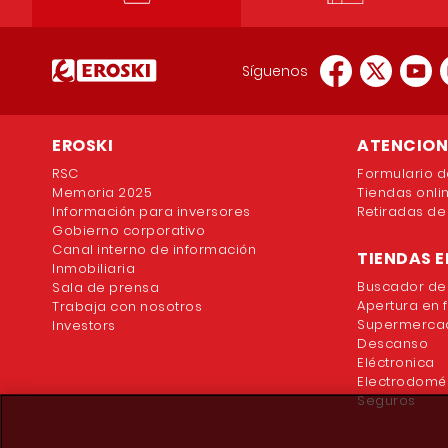
Síguenos
EROSKI
ATENCION 
RSC
Formulario d
Memoria 2025
Tiendas onli
Información para inversores
Retiradas de
Gobierno corporativo
Canal interno de información
TIENDAS E
Inmobiliaria
Buscador de
Sala de prensa
Apertura en 
Trabaja con nosotros
Supermercad
Investors
Descanso
Eléctronica
Electrodomé
Seguros