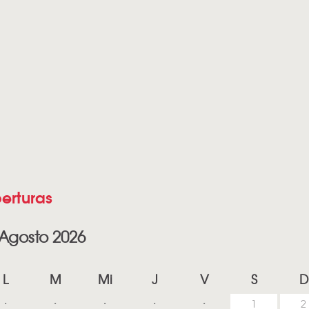
erturas
Agosto 2026
L
M
Mi
J
V
S
D
1
2