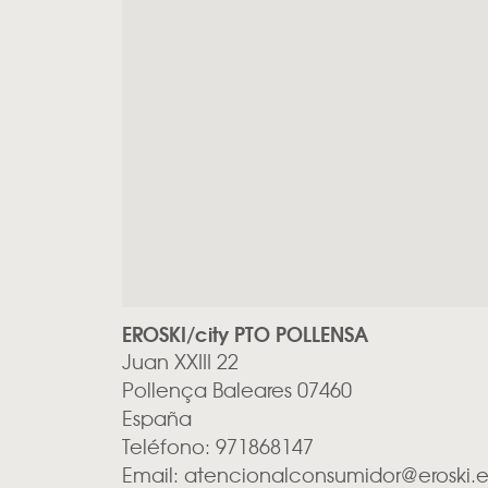
EROSKI/city PTO POLLENSA
Juan XXIII 22
Pollença
Baleares
07460
España
Teléfono:
971868147
Email:
atencionalconsumidor@eroski.e