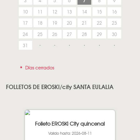
7
3
4
5
6
8
9
10
11
12
13
14
15
16
17
18
19
20
21
22
23
24
25
26
27
28
29
30
31
*
Días cerrados
FOLLETOS DE EROSKI/city SANTA EULALIA
Folleto EROSKI City quincenal
Valido hasta: 2026-08-11