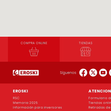
COMPRA ONLINE
TIENDAS
Síguenos
EROSKI
ATENCION 
RSC
Formulario d
Memoria 2025
Tiendas onli
Información para inversores
Retiradas de