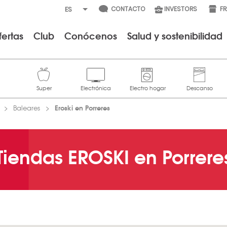
CONTACTO
INVESTORS
F
fertas
Club
Conócenos
Salud y sostenibilidad
Eroski en Porreres
Baleares
Tiendas EROSKI en Porrere