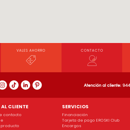
VALES AHORRO
CONTACTO
Atención al cliente:
944
AL CLIENTE
SERVICIOS
e contacto
Financiación
ne
Tarjeta de pago EROSKI Club
 producto
Encargos