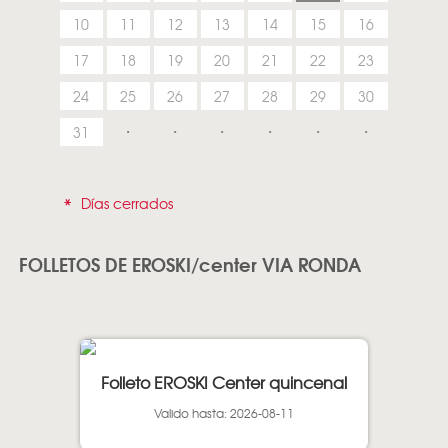
10
11
12
13
14
15
16
17
18
19
20
21
22
23
24
25
26
27
28
29
30
31
*
Días cerrados
FOLLETOS DE EROSKI/center VIA RONDA
Folleto EROSKI Center quincenal
Valido hasta: 2026-08-11