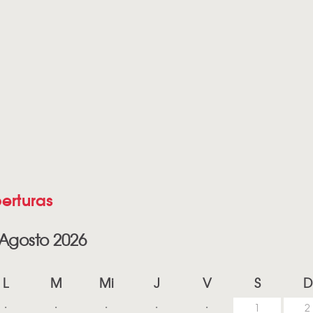
erturas
Agosto 2026
L
M
Mi
J
V
S
D
1
2