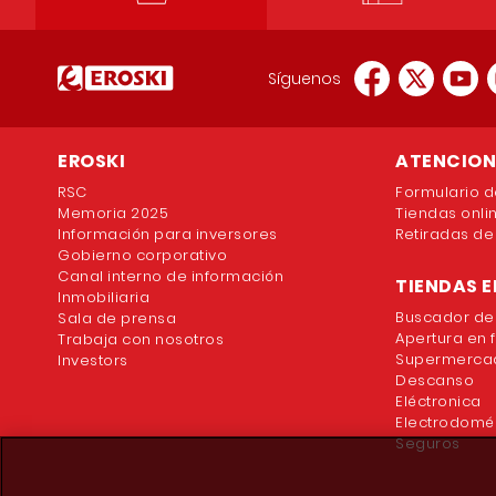
Síguenos
EROSKI
ATENCION 
RSC
Formulario d
Memoria 2025
Tiendas onli
Información para inversores
Retiradas de
Gobierno corporativo
Canal interno de información
TIENDAS E
Inmobiliaria
Buscador de
Sala de prensa
Apertura en 
Trabaja con nosotros
Supermercad
Investors
Descanso
Eléctronica
Electrodomé
Seguros