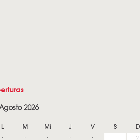
erturas
Agosto 2026
L
M
Mi
J
V
S
D
1
2