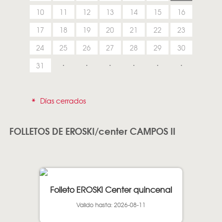
10
11
12
13
14
15
16
17
18
19
20
21
22
23
24
25
26
27
28
29
30
31
*
Días cerrados
FOLLETOS DE EROSKI/center CAMPOS II
Folleto EROSKI Center quincenal
Valido hasta: 2026-08-11