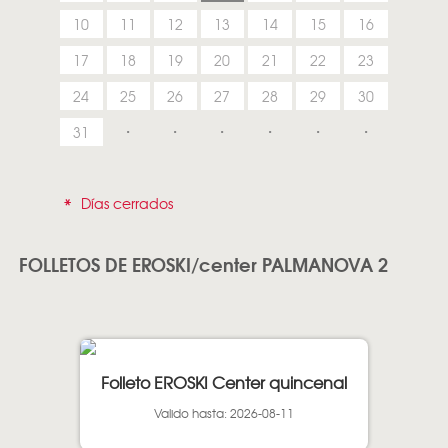
10
11
12
13
14
15
16
17
18
19
20
21
22
23
24
25
26
27
28
29
30
31
*
Días cerrados
FOLLETOS DE EROSKI/center PALMANOVA 2
Folleto EROSKI Center quincenal
Valido hasta: 2026-08-11