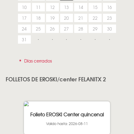
10
11
12
13
14
15
16
17
18
19
20
21
22
23
24
25
26
27
28
29
30
31
*
Días cerrados
FOLLETOS DE EROSKI/center FELANITX 2
Folleto EROSKI Center quincenal
Valido hasta: 2026-08-11