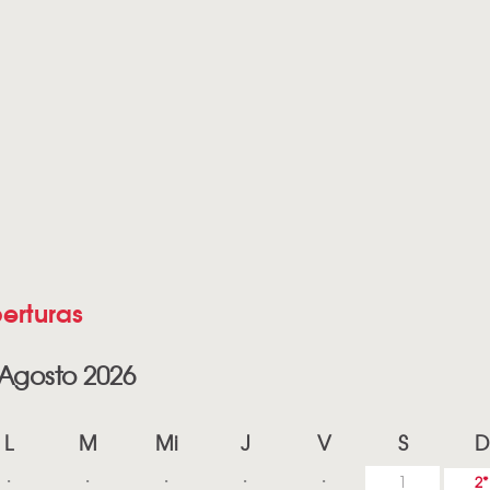
erturas
Agosto 2026
L
M
Mi
J
V
S
D
1
2