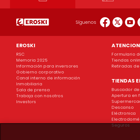
Síguenos
EROSKI
ATENCION 
RSC
Formulario d
Memoria 2025
Tiendas onli
Información para inversores
Retiradas de
Gobierno corporativo
Canal interno de información
TIENDAS E
Inmobiliaria
Buscador de
Sala de prensa
Apertura en 
Trabaja con nosotros
Supermercad
Investors
Descanso
Eléctronica
Electrodomé
Seguros