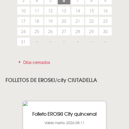
6
3
4
5
7
8
9
10
11
12
13
14
15
16
17
18
19
20
21
22
23
24
25
26
27
28
29
30
31
*
Días cerrados
FOLLETOS DE EROSKI/city CIUTADELLA
Folleto EROSKI City quincenal
Valido hasta: 2026-08-11