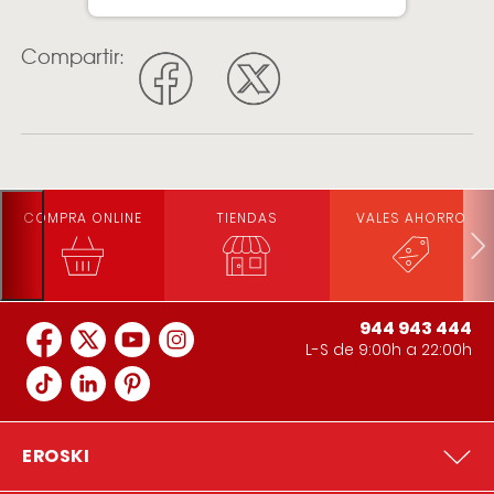
Compartir:
COMPRA ONLINE
TIENDAS
VALES AHORRO
944 943 444
L-S de 9:00h a 22:00h
EROSKI