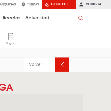
EROSKI CLUB
MI CUENTA
RANQUICIAS
TIENDAS
Recetas
Actualidad
Volver
EGA