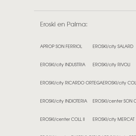
Eroski en Palma:
APROP SON FERRIOL
EROSKI/city SALARD
EROSKI/city INDUSTRIA
EROSKI/city RIVOLI
EROSKI/city RICARDO ORTEGA
EROSKI/city COL
EROSKI/city INDIOTERIA
EROSKI/center SON
EROSKI/center COLL II
EROSKI/city MERCAT