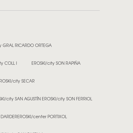
ty GRAL RICARDO ORTEGA
ty COLL I
EROSKI/city SON RAPIÑA
ROSKI/city SECAR
KI/city SAN AGUSTÍN
EROSKI/city SON FERRIOL
E DARDER
EROSKI/center PORTIXOL