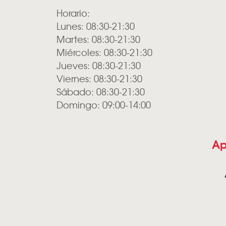
Horario:
Lunes: 08:30-21:30
Martes: 08:30-21:30
Miércoles: 08:30-21:30
Jueves: 08:30-21:30
Viernes: 08:30-21:30
Sábado: 08:30-21:30
Domingo: 09:00-14:00
Ap