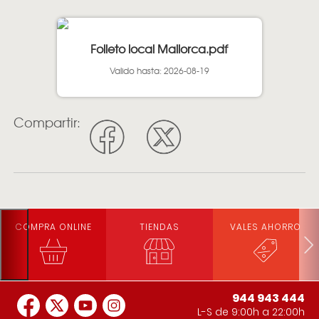
Folleto local Mallorca.pdf
Valido hasta: 2026-08-19
Compartir:
COMPRA ONLINE
TIENDAS
VALES AHORRO
944 943 444
L-S de 9:00h a 22:00h