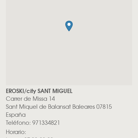
EROSKI/city SANT MIGUEL
Carrer de Missa 14
Sant Miquel de Balansat
Baleares
07815
España
Teléfono:
971334821
Horario: