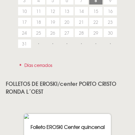
8
3
4
5
6
7
9
10
11
12
13
14
15
16
17
18
19
20
21
22
23
24
25
26
27
28
29
30
31
*
Días cerrados
FOLLETOS DE EROSKI/center PORTO CRISTO
RONDA L´OEST
Folleto EROSKI Center quincenal