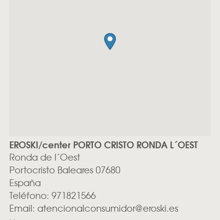
EROSKI/center PORTO CRISTO RONDA L´OEST
Ronda de l´Oest
Portocristo
Baleares
07680
España
Teléfono:
971821566
Email:
atencionalconsumidor@eroski.es