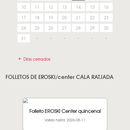
10
11
12
13
14
15
16
17
18
19
20
21
22
23
24
25
26
27
28
29
30
31
*
Días cerrados
FOLLETOS DE EROSKI/center CALA RATJADA
Folleto EROSKI Center quincenal
Valido hasta: 2026-08-11