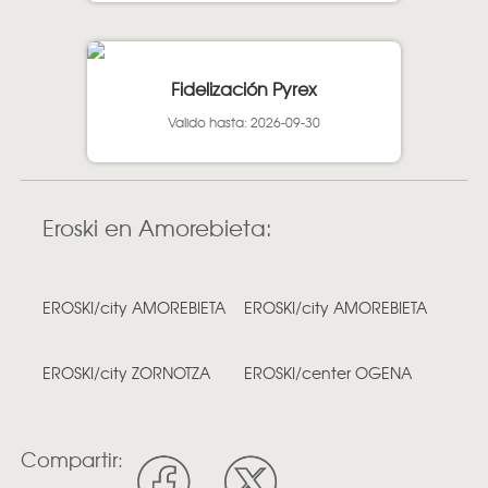
Fidelización Pyrex
Valido hasta: 2026-09-30
Eroski en Amorebieta:
EROSKI/city AMOREBIETA
EROSKI/city AMOREBIETA
EROSKI/city ZORNOTZA
EROSKI/center OGENA
Compartir: