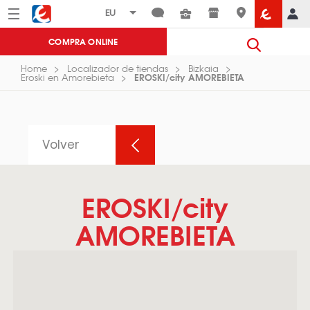
Menú
Eroski
COMPRA ONLINE
Home
Localizador de tiendas
Bizkaia
EROSKI/city AMOREBIETA
Eroski en Amorebieta
Volver
EROSKI/city
AMOREBIETA