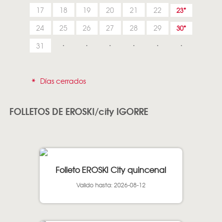
17
18
19
20
21
22
23
24
25
26
27
28
29
30
31
*
Días cerrados
FOLLETOS DE EROSKI/city IGORRE
Folleto EROSKI City quincenal
Valido hasta: 2026-08-12