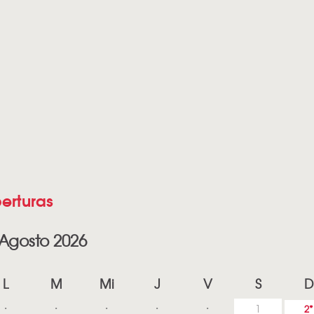
erturas
Agosto 2026
L
M
Mi
J
V
S
D
1
2