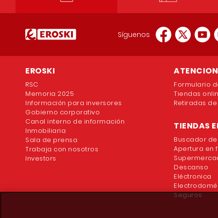
Síguenos
EROSKI
ATENCION 
RSC
Formulario d
Memoria 2025
Tiendas onli
Información para inversores
Retiradas de
Gobierno corporativo
Canal interno de información
TIENDAS E
Inmobiliaria
Buscador de
Sala de prensa
Apertura en 
Trabaja con nosotros
Supermercad
Investors
Descanso
Eléctronica
Electrodomé
Seguros