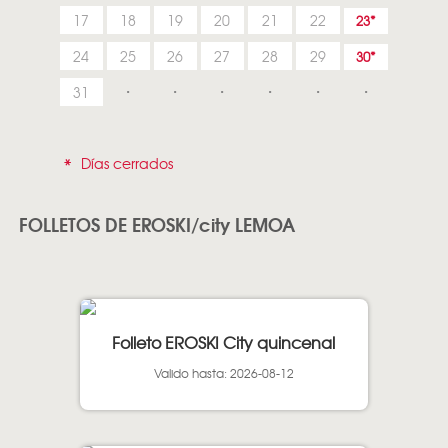
17
18
19
20
21
22
23
24
25
26
27
28
29
30
31
*
Días cerrados
FOLLETOS DE EROSKI/city LEMOA
Folleto EROSKI City quincenal
Valido hasta: 2026-08-12