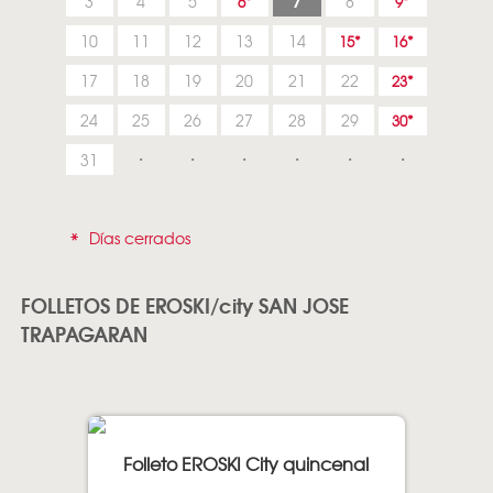
7
3
4
5
8
6
9
10
11
12
13
14
15
16
17
18
19
20
21
22
23
24
25
26
27
28
29
30
31
*
Días cerrados
FOLLETOS DE EROSKI/city SAN JOSE
TRAPAGARAN
Folleto EROSKI City quincenal